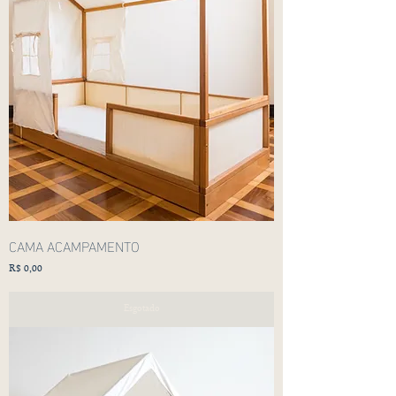
CAMA ACAMPAMENTO
Preço
R$ 0,00
Esgotado