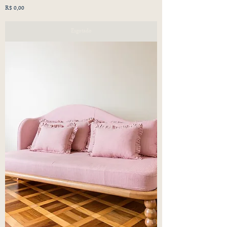
Preço
R$ 0,00
Esgotado