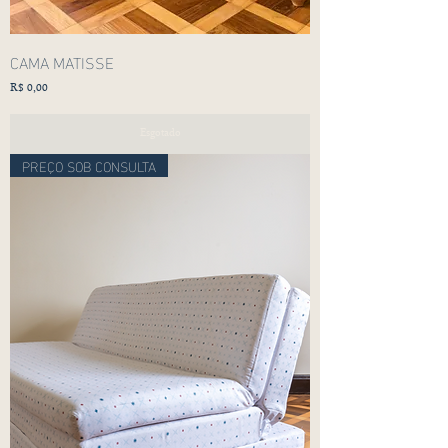
CAMA MATISSE
Preço
R$ 0,00
Esgotado
PREÇO SOB CONSULTA