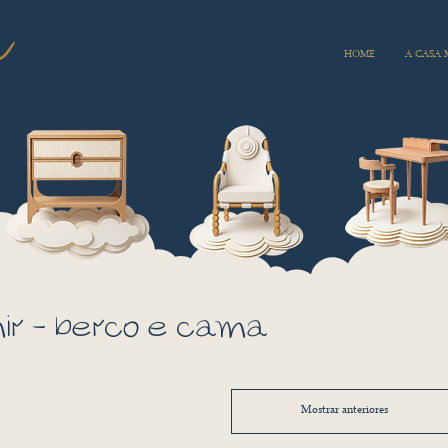
HOME
A CASA
ir - berço e cama
Mostrar anteriores