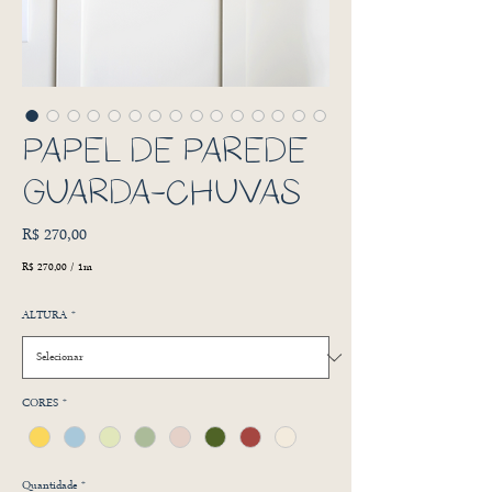
PAPEL DE PAREDE
GUARDA-CHUVAS
Preço
R$ 270,00
R$ 270,00
/
1m
R$ 270,00
por
ALTURA
*
1
metro
CORES
*
Quantidade
*