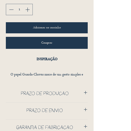
Adicionar ao carrinho
Comprar
INSPIRAÇÃO
O papel Guarda-Chuvas nasce de um gesto simples e
profundamente humano: proteger.
PRAZO DE PRODUÇÃO
Pequenos guarda-chuvas se repetem como um movimento
contínuo, quase coreografado, enquanto corações discretos
30 DIAS CORRIDOS
PRAZO DE ENVIO
surgem como sinais silenciosos de presença.
PODE VARIAR ATÉ 10 DIAS CORRIDOS
GARANTIA DE FABRICAÇÃO
Existe leveza no traço, como se tivesse sido desenhado à