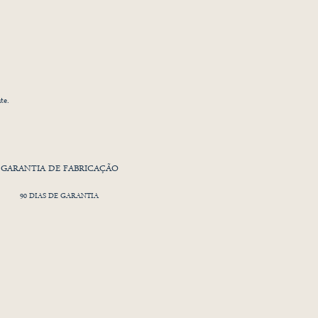
te.
ica,
o.
GARANTIA DE FABRICAÇÃO
o
90 DIAS DE GARANTIA
 um
ico