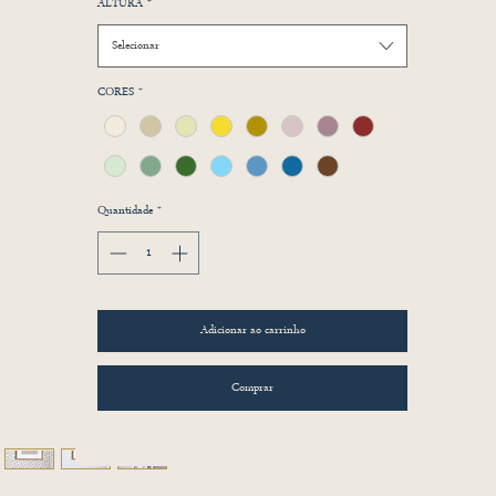
ALTURA
*
Selecionar
CORES
*
Quantidade
*
Adicionar ao carrinho
Comprar