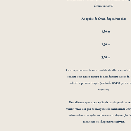
altura variável.
E
As opções de altura disponíveis são:
1,80 m
2,50 m
3,00 m
Caso seja necessária uma medida de altura especial,
contato com nossa equipe de atendimento antes da
solicite a personalização (custo de R$450 para aju
arquivo).
Ressaltamos que a percepção de cor do produto re
variar, uma vez que as imagens são meramente ilust
podem sofrer alterações conforme a configuração de
monitores ou dispositivos móveis.