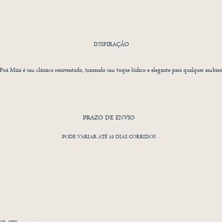
INSPIRAÇÃO
Poá Mini é um clássico reinventado, trazendo um toque lúdico e elegante para qualquer ambien
pirado no charme atemporal das bolinhas, esse design possui uma padronagem irregular e orgân
om traços que remetem à delicadeza da aquarela e ao efeito espontâneo de pinceladas feitas à mã
PRAZO DE ENVIO
Disponível em uma paleta versátil e sofisticada, o Papel de Parede Poá é perfeito para criar uma
atmosfera leve e aconchegante. Seu desenho dinâmico adiciona movimento sem sobrecarregar 
PODE VARIAR ATÉ 10 DIAS CORRIDOS
espaço, tornando-se uma excelente escolha para quartos infantis, brinquedotecas e até mesmo
bientes mais sofisticados que buscam um toque de descontração.Para quem deseja transformar
biente com personalidade e sutileza, o Poá é a opção ideal, trazendo um equilíbrio entre o cláss
e o contemporâneo, sempre com um toque de magia e delicadeza.
SOBRE O MATERIAL
ura, com