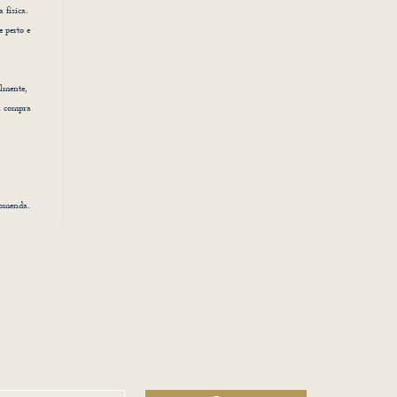
 física.
e perto e
lmente,
a compra
comenda.