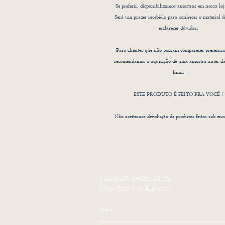
Se preferir, disponibilizamos amostras em nossa loja
Será um prazer recebê-lo para conhecer o material d
esclarecer dúvidas.
Para clientes que não possam comparecer presencia
recomendamos a aquisição de uma amostra antes d
final.
ESTE PRODUTO É FEITO PRA VOCÊ !
Não aceitamos devolução de produtos feitos sob en
Cadastre-se para
Ofertas Exclusivas
Email*