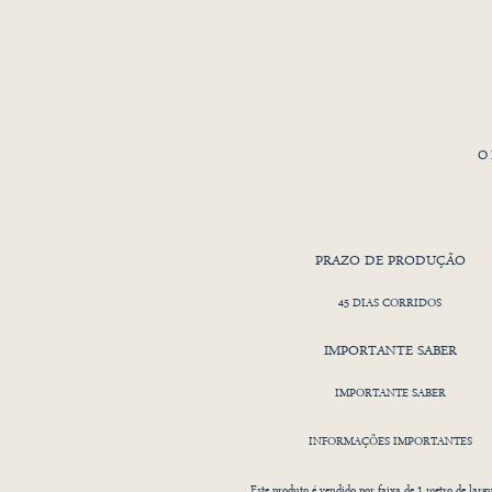
O 
Ins
c
PRAZO DE PRODUÇÃO
45 DIAS CORRIDOS
IMPORTANTE SABER
am
am
IMPORTANTE SABER
INFORMAÇÕES IMPORTANTES
Este produto é vendido por faixa de 1 metro de larg