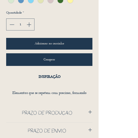
Quantidade
*
Adicionar ao carrinho
Comprar
INSPIRAÇÃO
Elementos que se repetem com precisao, formando
umritmo quase musical sobre a parede. No Geometrix,
pequenas formas geometricas se alinhamverticalmente
PRAZO DE PRODUÇÃO
como se fossem colunas delicadas — criandoum padrao
elegante, continuo e cheio de movimento.
45 DIAS CORRIDOS
PRAZO DE ENVIO