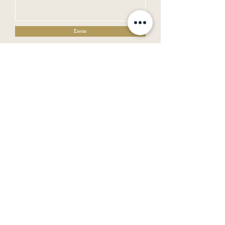
Enviar
Horario de Atendimento:
Segunda a Sexta : 09:00-18:00
Sábado, Domingos e Feriados : Fechado
AMD Comercio de Moveis
CNPJ
24.835.794
/0001-71
Serviço do Cliente
Sobre
Politicas de Compra
Perguntas Frequentes
SAC