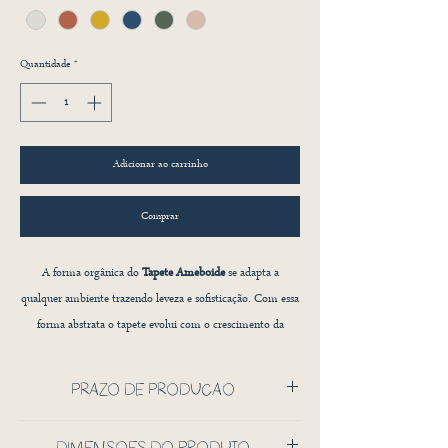
Quantidade
*
Adicionar ao carrinho
Comprar
A forma orgânica do
Tapete Ameboide
se adapta a
qualquer ambiente trazendo leveza e sofisticação. Com essa
forma abstrata o tapete evolui com o crescimento da
criança. Produzido em fibra de 100% algodão pode ser
lavado à maquina. Peça exclusiva ameise design.
PRAZO DE PRODUÇÃO
75 DIAS CORRIDOS
DIMENSÕES DO PRODUTO