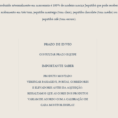
roduzido artesanalmente em marcenaria é 100% de madeira maciça Jequitibá que pode receber
acabamento em três tons, jequitiba manteiga (tom clara), jequitiba chocolate (tom médio) ou
jequitibá café (tom escuro).
O pode ser montado e desmontado com segurança, pois utiliza bucha embutida para fixação do
PRAZO DE ENVIO
parafusos, o que aumenta a durabilidade do produto.
CONSULTAR PRAZO EQUIPE
Madeira de manejo sustentável com rastreio.
IMPORTANTE SABER
Desenho autoral registrado no INPI.
PRODUTO MONTADO
Orgulho de ser 100% Brasileiro!
VERIFICAR PASSAGENS, PORTAS, CORREDORES
E ELEVADORES ANTES DA AQUISIÇÃO.
RESSALTAMOS QUE AS CORES DOS PRODUTOS
VARIAM DE ACORDO COM A CALIBRAÇÃO DE
CADA MONITOR/DISPLAY.