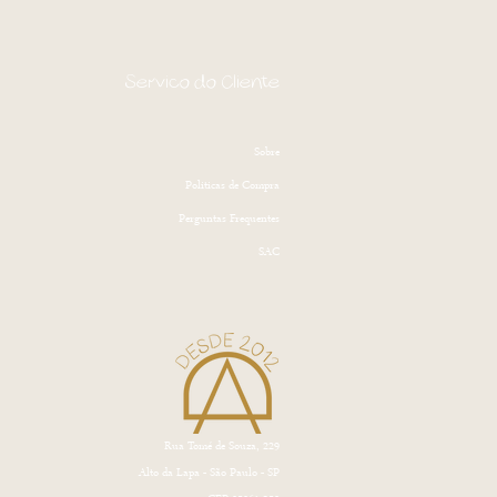
Serviço do Cliente
Sobre
Politicas de Compra
Perguntas Frequentes
SAC
Rua Tomé de Souza, 229
Alto da Lapa - São Paulo - SP