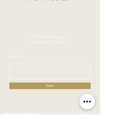
PRODUTO PARCIALMENTE MONTADO
VERIFICAR PASSAGENS, PORTAS, CORREDORES E
ELEVADORES ANTES DA AQUISIÇÃO.
ENVIADO SEM OS PÉS
Cadastre-se para
ACOMPANHA BANQUETA
Ofertas Exclusivas
SERVIÇO DE MONTAGEM PODE SER CONTRATADO A
PARTE NA GRANDE SÃO PAULO.
Email*
RESSALTAMOS QUE AS CORES DOS PRODUTOS VARIAM
DE ACORDO COM A CALIBRAÇÃO DE CADA
MONITOR/DISPLAY.
Enviar
Horario de Atendimento:
Segunda a Sexta : 09:00-18:00
Sábado, Domingos e Feriados : Fechado