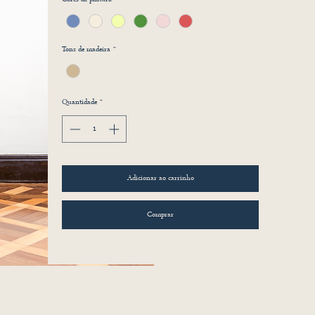
Tons de madeira
*
Quantidade
*
Adicionar ao carrinho
Comprar