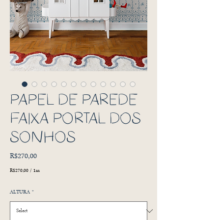
PAPEL DE PAREDE
FAIXA PORTAL DOS
SONHOS
Price
R$270,00
R$270,00
/
1m
R$270,00
per
ALTURA
*
1
Meter