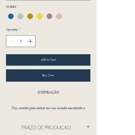
CORES
*
Quantity
*
Add to Cart
Buy Now
INSPIRAÇÃO
Um convite para entrar em um mundo encantado e
delicado, o papel de parede Portal dos Sonhos traz a
sensação de atravessar um arco mágico rumo à imaginação
PRAZO DE PRODUÇÃO
e à ternura. Inspirado em cenários poéticos e na estética dos