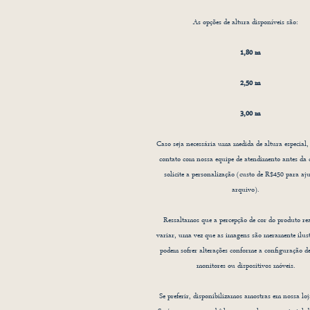
E
aca
As opções de altura disponíveis são:
é 
1,80 m
2,50 m
3,00 m
Caso seja necessária uma medida de altura especial,
contato com nossa equipe de atendimento antes da
solicite a personalização (custo de R$450 para aju
arquivo).
Ressaltamos que a percepção de cor do produto re
variar, uma vez que as imagens são meramente ilust
podem sofrer alterações conforme a configuração de
monitores ou dispositivos móveis.
Se preferir, disponibilizamos amostras em nossa loja