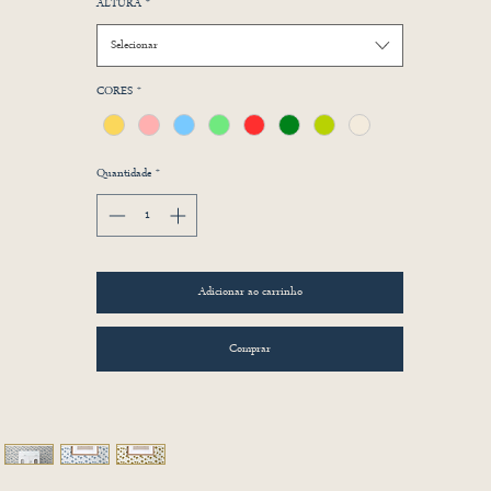
ALTURA
*
Selecionar
CORES
*
Quantidade
*
Adicionar ao carrinho
Comprar