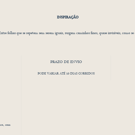
INSPIRAÇÃO
Entre folhas que se repetem sem serem iguais, surgem caminhos finos, quase invisíveis, como se 
traço tivesse sido guiado pelo tempo e não pela régua.
s trevos aparecem em diferentes tons de verde, criando um movimento orgânico, vivo, como 
PRAZO DE ENVIO
mpo que respira. E então, discretas, as formigas. Pequenas presenças que atravessam a composi
om propósito — como quem trabalha em silêncio, construindo histórias que não pedem atençã
PODE VARIAR ATÉ 10 DIAS CORRIDOS
mas sustentam tudo ao redor.
te desenho não fala sobre sorte. Fala sobre percurso. Sobre aquilo que cresce devagar, se repete,
transforma — e, ainda assim, nunca é exatamente igual.
SOBRE O MATERIAL
ura, com