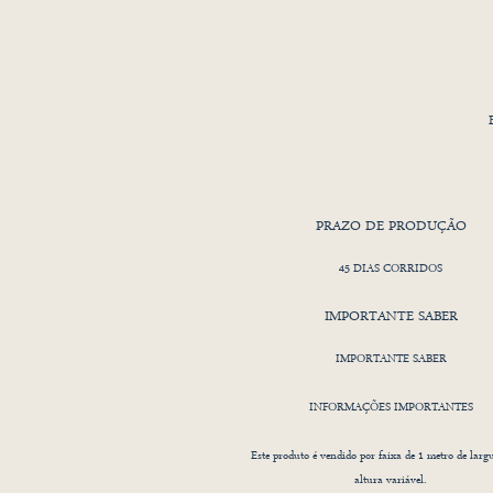
O
PRAZO DE PRODUÇÃO
ca
c
45 DIAS CORRIDOS
IMPORTANTE SABER
Es
IMPORTANTE SABER
INFORMAÇÕES IMPORTANTES
Este produto é vendido por faixa de 1 metro de larg
altura variável.