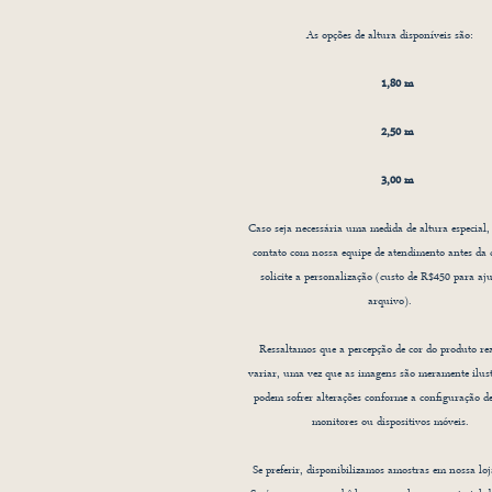
E
As opções de altura disponíveis são:
aca
1,80 m
é 
2,50 m
3,00 m
Caso seja necessária uma medida de altura especial,
contato com nossa equipe de atendimento antes da
solicite a personalização (custo de R$450 para aju
arquivo).
Ressaltamos que a percepção de cor do produto re
variar, uma vez que as imagens são meramente ilust
podem sofrer alterações conforme a configuração de
monitores ou dispositivos móveis.
Se preferir, disponibilizamos amostras em nossa loja