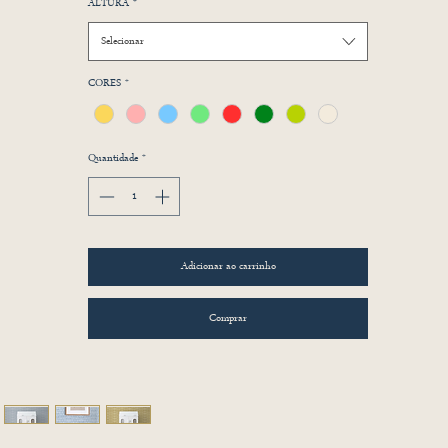
ALTURA
*
Selecionar
CORES
*
Quantidade
*
Adicionar ao carrinho
Comprar