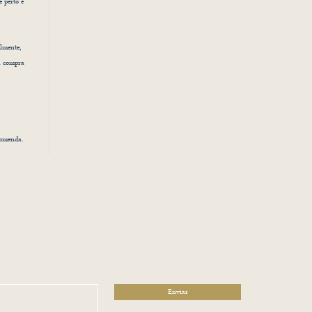
e perto e
lmente,
a compra
comenda.
Enviar