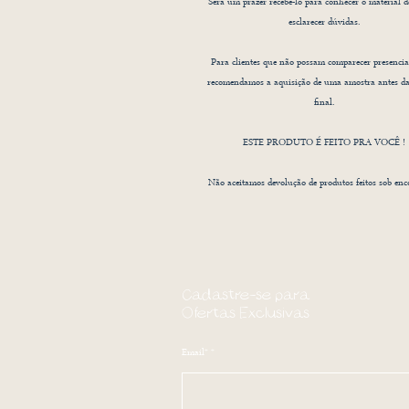
Será um prazer recebê-lo para conhecer o material d
esclarecer dúvidas.
Para clientes que não possam comparecer presencia
recomendamos a aquisição de uma amostra antes d
final.
ESTE PRODUTO É FEITO PRA VOCÊ !
Não aceitamos devolução de produtos feitos sob en
Cadastre-se para
Ofertas Exclusivas
Email*