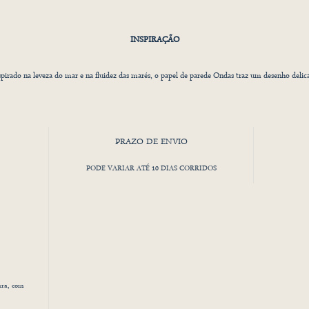
INSPIRAÇÃO
spirado na leveza do mar e na fluidez das marés, o papel de parede Ondas traz um desenho delic
e orgânico, feito à mão em traços aquarelados. Sua padronagem transmite um movimento suave
criando uma atmosfera de calma e aconchego para o ambiente.
PRAZO DE ENVIO
deal para quartos infantis, brinquedotecas e espaços que buscam um toque lúdico e sereno, o pap
ndas está disponível em diversas cores suaves e sofisticadas, permitindo composições harmonios
PODE VARIAR ATÉ 10 DIAS CORRIDOS
com diferentes estilos de decoração.
Feito com materiais de alta qualidade e impressão ecológica, este papel de parede une estética e
cionalidade, garantindo durabilidade e fácil manutenção. Transforme seu ambiente com a poesi
mar e o conforto das ondas!
ura, com
SOBRE O MATERIAL