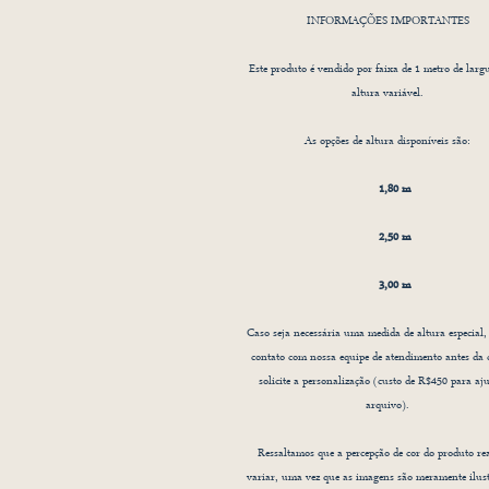
INFORMAÇÕES IMPORTANTES
Este produto é vendido por faixa de 1 metro de larg
altura variável.
As opções de altura disponíveis são:
E
1,80 m
2,50 m
3,00 m
Caso seja necessária uma medida de altura especial,
contato com nossa equipe de atendimento antes da
solicite a personalização (custo de R$450 para aju
arquivo).
Ressaltamos que a percepção de cor do produto re
variar, uma vez que as imagens são meramente ilust