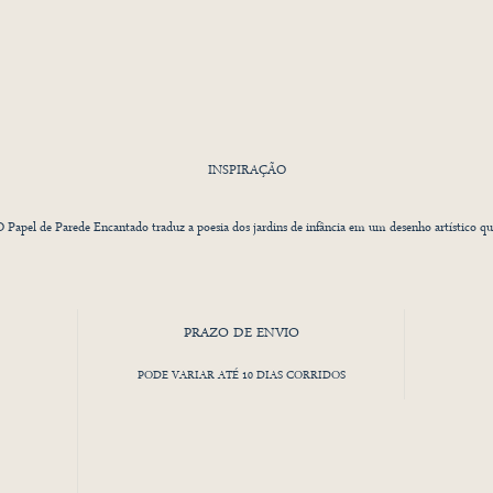
INSPIRAÇÃO
 Papel de Parede Encantado traduz a poesia dos jardins de infância em um desenho artístico q
emete às estampas clássicas do passado, reinterpretadas com delicadeza e sofisticação. Inspirado 
estética dos azulejos coloniais e na fluidez da natureza, seu padrão apresenta árvores floridas e
elementos ornamentais que criam um cenário lúdico e nostálgico.
PRAZO DE ENVIO
Cada detalhe desse papel remete ao aconchego e à magia das casas antigas, trazendo um toque
PODE VARIAR ATÉ 10 DIAS CORRIDOS
mântico para quartos infantis, brinquedotecas e até mesmo espaços de leitura. As variações de 
xploram paletas suaves e atemporais, como combinações em azul e verde, tons terrosos e nuanc
rosadas, permitindo harmonização com diferentes estilos de decoração.