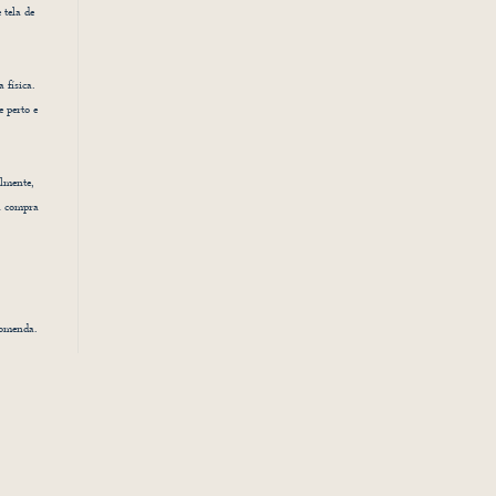
 tela de
 física.
e perto e
lmente,
a compra
comenda.