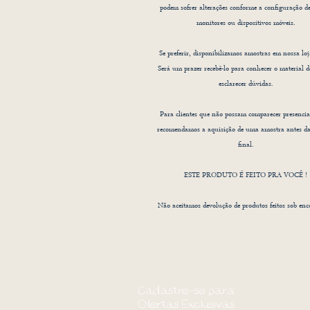
podem sofrer alterações conforme a configuração de
monitores ou dispositivos móveis.
Se preferir, disponibilizamos amostras em nossa loja
Será um prazer recebê-lo para conhecer o material d
esclarecer dúvidas.
Para clientes que não possam comparecer presencia
recomendamos a aquisição de uma amostra antes d
final.
ESTE PRODUTO É FEITO PRA VOCÊ !
Não aceitamos devolução de produtos feitos sob en
Cadastre-se para
Ofertas Exclusivas