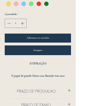
Quantidade
*
Adicionar ao carrinho
Comprar
INSPIRAÇÃO
O papel de parede Orion com Barrado traz uma
combinação encantadora entre o lúdico e o sofisticado. Sua
estampa delicada é inspirada no céu estrelado, com
PRAZO DE PRODUÇÃO
pequenas cruzes e pontos distribuídos harmonicamente,
criando uma atmosfera mágica e nostálgica.
45 DIAS CORRIDO
PRAZO DE ENVIO