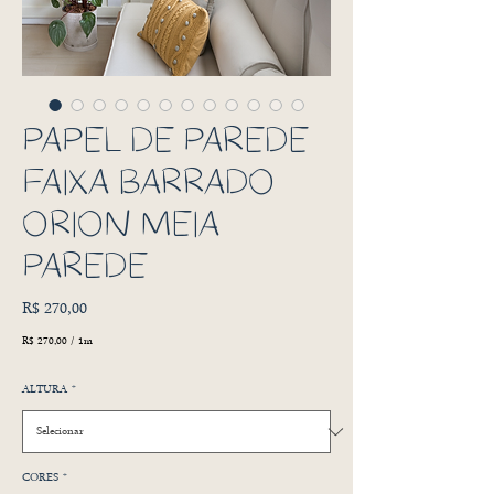
PAPEL DE PAREDE
FAIXA BARRADO
ORION MEIA
PAREDE
Preço
R$ 270,00
R$ 270,00
/
1m
R$ 270,00
por
ALTURA
*
1
metro
CORES
*