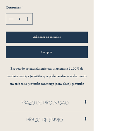
Quantidade
*
Adicionar ao carrinho
Comprar
Produzido artesanalmente em marcenaria é 100% de
madeira maciça Jequitibá que pode receber o acabamento
em três tons, jequitiba manteiga (tom clara), jequitiba
chocolate (tom médio) ou jequitibá café (tom escuro).
PRAZO DE PRODUÇÃO
O produto pode ser montado e desmontado com
segurança, pois utiliza bucha embutida para fixação dos
60 DIAS CORRIDOS
PRAZO DE ENVIO
parafusos, o que aumenta a durabilidade do produto.