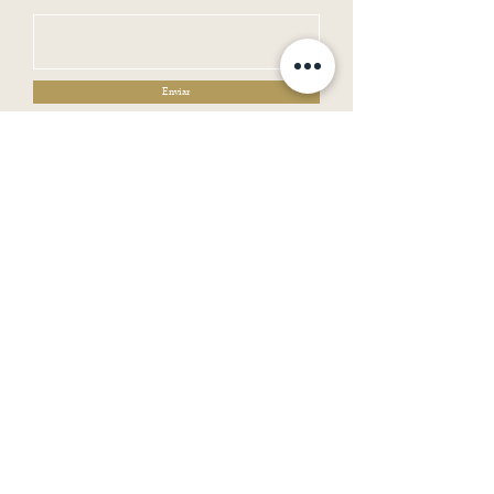
Enviar
Horario de Atendimento:
Segunda a Sexta : 09:00-18:00
Sábado, Domingos e Feriados : Fechado
AMD Comercio de Moveis
CNPJ
24.835.794
/0001-71
Serviço do Cliente
Sobre
Politicas de Compra
Perguntas Frequentes
SAC