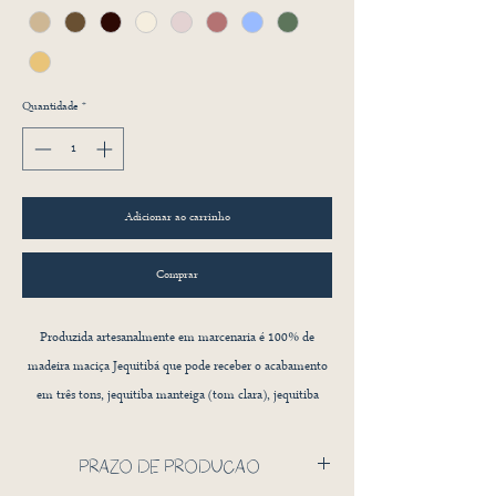
Quantidade
*
Adicionar ao carrinho
Comprar
Produzida artesanalmente em marcenaria é 100% de
madeira maciça Jequitibá que pode receber o acabamento
em três tons, jequitiba manteiga (tom clara), jequitiba
chocolate (tom médio) ou jequitibá café (tom escuro).
Podendo também receber acabento em pintura nos tons
PRAZO DE PRODUÇÃO
baunilha, blueberry, canela, damasco, lichia e oliva.