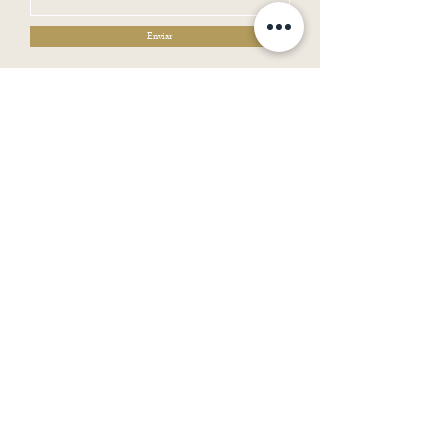
Enviar
Horario de Atendimento:
Segunda a Sexta : 09:00-18:00
Sábado, Domingos e Feriados : Fechado
AMD Comercio de Moveis
CNPJ
24.835.794
/0001-71
Serviço do Cliente
Sobre
Politicas de Compra
Perguntas Frequentes
SAC