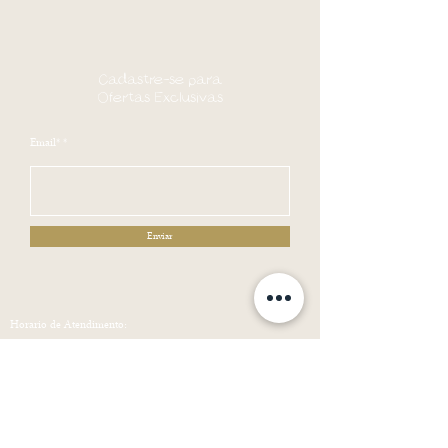
VERIFICAR PASSAGENS, PORTAS, CORREDORES E
ELEVADORES ANTES DA AQUISIÇÃO.
RESSALTAMOS QUE AS CORES DOS PRODUTOS VARIAM
Cadastre-se para
DE ACORDO COM A CALIBRAÇÃO DE CADA
Ofertas Exclusivas
MONITOR/DISPLAY.
Email*
Enviar
Horario de Atendimento:
Segunda a Sexta : 09:00-18:00
Sábado, Domingos e Feriados : Fechado
AMD Comercio de Moveis
CNPJ
24.835.794
/0001-71