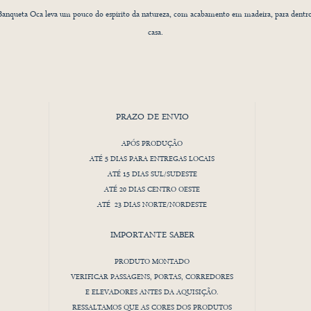
anqueta Oca leva um pouco do espirito da natureza, com acabamento em madeira, para dentr
casa.
deira tamanho adulto, produzida artesanalmente em madeira maciça Jequitibá e com tela natu
do algodão.
PRAZO DE ENVIO
Madeira de manejo sustentável com rastreio.
Desenho autoral registrado no INPI.
APÓS PRODUÇÃO
ATÉ 5 DIAS PARA ENTREGAS LOCAIS
ATÉ 15 DIAS SUL/SUDESTE
Orgulho de ser 100% Brasileiro!
ATÉ 20 DIAS CENTRO OESTE
ATÉ 23 DIAS NORTE/NORDESTE
IMPORTANTE SABER
PRODUTO MONTADO
VERIFICAR PASSAGENS, PORTAS, CORREDORES
E ELEVADORES ANTES DA AQUISIÇÃO.
RESSALTAMOS QUE AS CORES DOS PRODUTOS