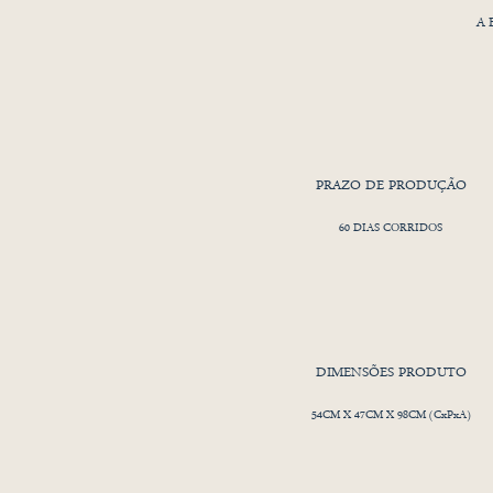
A B
Ca
PRAZO DE PRODUÇÃO
60 DIAS CORRIDOS
DIMENSÕES PRODUTO
54CM X 47CM X 98CM (CxPxA)