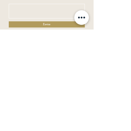
Enviar
Horario de Atendimento:
Segunda a Sexta : 09:00-18:00
Sábado, Domingos e Feriados : Fechado
AMD Comercio de Moveis
CNPJ
24.835.794
/0001-71
Serviço do Cliente
Sobre
Politicas de Compra
Perguntas Frequentes
SAC