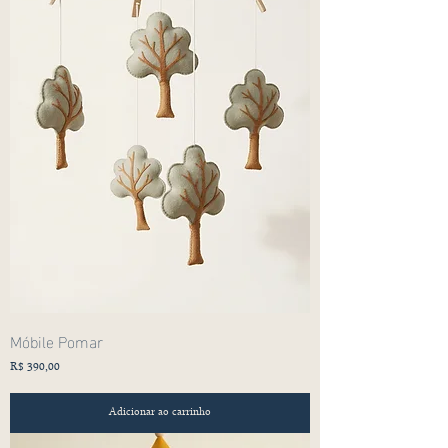
Móbile Pomar
Preço
R$ 390,00
Adicionar ao carrinho