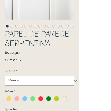
PAPEL DE PAREDE
SERPENTINA
Preço
R$ 270,00
R$ 270,00
/
1m
R$ 270,00
por
ALTURA
*
1
metro
CORES
*
Quantidade
*