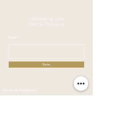
ACOMPANHA MANUAL
SERVIÇO DE MONTAGEM PODE SER CONTRATADO A
PARTE NA GRANDE SÃO PAULO.
Cadastre-se para
RESSALTAMOS QUE AS CORES DOS PRODUTOS VARIAM
Ofertas Exclusivas
DE ACORDO COM A CALIBRAÇÃO DE CADA
MONITOR/DISPLAY.
Email*
Enviar
Horario de Atendimento:
Segunda a Sexta : 09:00-18:00
Sábado, Domingos e Feriados : Fechado
AMD Comercio de Moveis
CNPJ
24.835.794
/0001-71