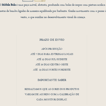
O
Móbile Bola
é uma peça móvel, abstrata, produzida com bolas de isopor com pintura acrílica 
aretas de bambu ligadas de maneira equilibrada por barbante. Ganha movimento com o passar 
vento, o que auxiliar no desenvolvimento visual da criança.
Versatil, o modelo se encaixa perfeitamente em qualquer decoração.
PRAZO DE ENVIO
APÓS PRODUÇÃO
ATÉ 7 DIAS PARA ENTREGAS LOCAIS
ATÉ 15 DIAS SUL/SUDESTE
ATÉ 20 DIAS CENTRO OESTE
ATÉ 23 DIAS NORTE/NORDESTE
IMPORTANTE SABER
RESSALTAMOS QUE AS CORES DOS PRODUTOS
VARIAM DE ACORDO COM A CALIBRAÇÃO DE
CADA MONITOR/DISPLAY.