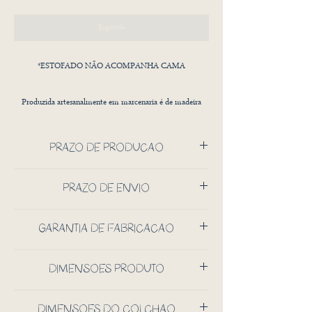
Esgotado
*ESTOFADO NÃO ACOMPANHA CAMA
Produzida artesanalmente em marcenaria é de madeira
maciça Jequitibá, compensado de madeira natural e MDF,
que pode receber o acabamento em três tons, jequitiba
PRAZO DE PRODUÇÃO
manteiga (tom clara), jequitiba chocolate (tom médio) ou
jequitibá café (tom escuro).
60 DIAS CORRIDOS
PRAZO DE ENVIO
A cama comportar o peso de um adulto (até 150kg)
APÓS PRODUÇÃO
GARANTIA DE FABRICAÇÃO
sentado ou deitado, tendo o cuidado de não colocar carga
ATÉ 5 DIAS PARA ENTREGAS LOCAIS
ATÉ 15 DIAS SUL/SUDESTE
concentrada.
1 ANO DE GARANTIA
ATÉ 20 DIAS CENTRO OESTE
DIMENSÕES PRODUTO
ATÉ 23 DIAS NORTE/NORDESTE
A medida do colchão comporta confortávelmente uma
196CM X 84,5 X 68CM (CxPxA)
criança ou um adulto. O colchão não está incluso no
DIMENSÕES DO COLCHÃO